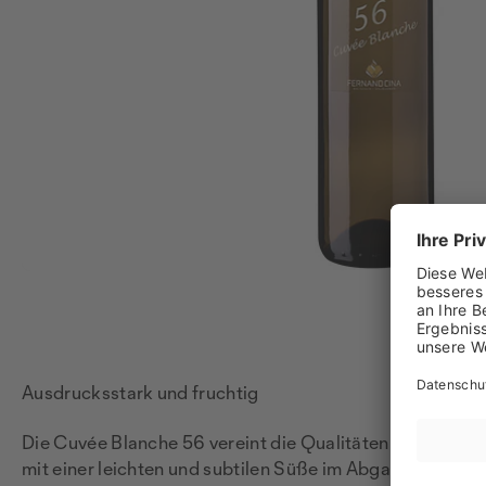
Ausdrucksstark und fruchtig
Die Cuvée Blanche 56 vereint die Qualitäten verschied
mit einer leichten und subtilen Süße im Abgang.