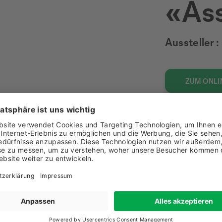
«As
Aussteller :
ZUM ONLI
ener Rebsorten zu einem harmonischen und sehr ausdrucks