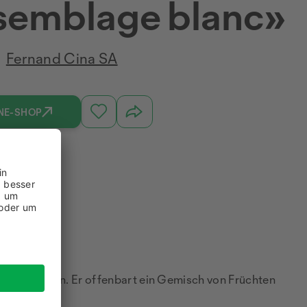
semblage blanc»
Fernand Cina SA
NE-SHOP
starken Wein. Er offenbart ein Gemisch von Früchten