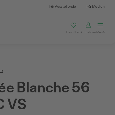
Für Ausstellende
Für Medien
Favoriten
Anmelden
Menü
te
ée Blanche 56
 VS