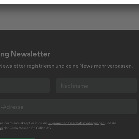
ng Newsletter
 Newsletter registrieren und keine News mehr verpassen.
s Formulars akzeptierst du die
Allgemeinen Geschäftsbedingungen
und die
ng
der Olma Messen St.Gallen AG.