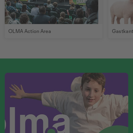
OLMA Action Area
Gastkan