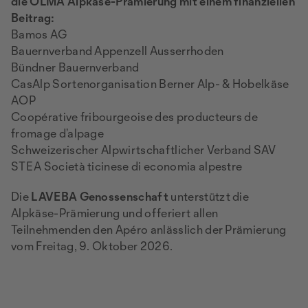
die OLMA Alpkäse-Prämierung mit einem finanziellen
Beitrag:
Bamos AG
Bauernverband Appenzell Ausserrhoden
Bündner Bauernverband
CasAlp Sortenorganisation Berner Alp- & Hobelkäse
AOP
Coopérative fribourgeoise des producteurs de
fromage d’alpage
Schweizerischer Alpwirtschaftlicher Verband SAV
STEA Società ticinese di economia alpestre
Die
LAVEBA Genossenschaft
unterstützt die
Alpkäse-Prämierung und offeriert allen
Teilnehmenden den Apéro anlässlich der Prämierung
vom Freitag, 9. Oktober 2026.