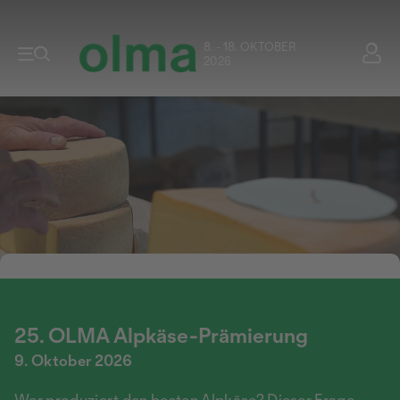
8. - 18. OKTOBER
2026
25. OLMA Alpkäse-Prämierung
9. Oktober 2026
Wer produziert den besten Alpkäse? Dieser Frage