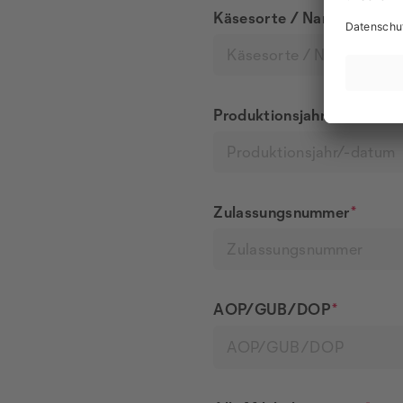
Käsesorte / Name
*
Produktionsjahr/-datum
*
Zulassungsnummer
*
AOP/GUB/DOP
*
AOP/GUB/DOP