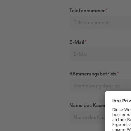
Telefonnummer
*
E-Mail
*
Sömmerungsbetrieb
*
Name des Käsers
*