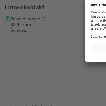
Firmenkontakt
Bahnhofstrasse 17
+4
9326 Horn
Na
Schweiz
ww