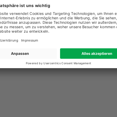
1 71 846 88 40
chricht senden
w.mediagon.ch