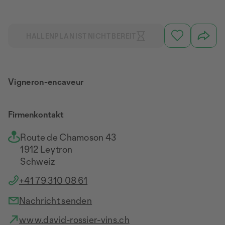
HALLENPLAN IST NICHT BEREIT
Vigneron-encaveur
Firmenkontakt
Route de Chamoson 43
1912 Leytron
Schweiz
+41 79 310 08 61
Nachricht senden
www.david-rossier-vins.ch