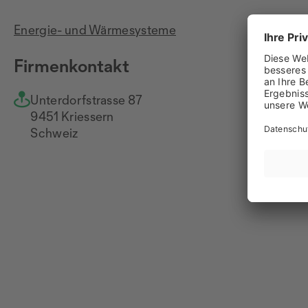
Energie- und Wärmesysteme
Firmenkontakt
Unterdorfstrasse 87
+4
9451 Kriessern
Na
Schweiz
ww