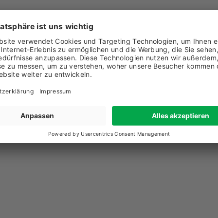
1 71 744 40 30
chricht senden
w.hansesun.ch