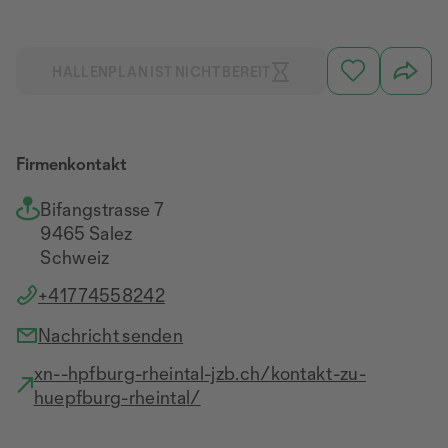
HALLENPLAN IST NICHT BEREIT
Firmenkontakt
Bifangstrasse 7
9465 Salez
Schweiz
+41774558242
Nachricht senden
xn--hpfburg-rheintal-jzb.ch/kontakt-zu-
huepfburg-rheintal/