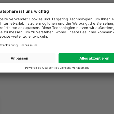
1 79 885 40 95
chricht senden
w.petrichor-distillery.ch/