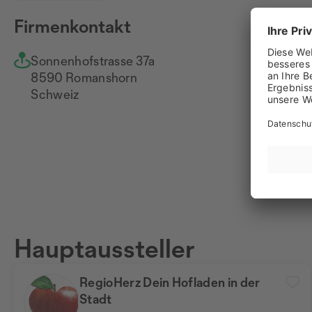
Firmenkontakt
Sonnenhofstrasse 37a
+4
8590 Romanshorn
Na
Schweiz
ww
Hauptaussteller
RegioHerz Dein Hofladen in der
Stadt