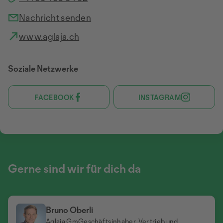
Nachricht senden
www.aglaja.ch
Soziale Netzwerke
FACEBOOK
INSTAGRAM
Gerne sind wir für dich da
Bruno Oberli
Jeannine Wäckerlin
Aglaja GmGeschäftsinhaber, Vertrieb und