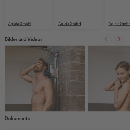
vitalisierende
wohltuende
Massageduschen
Bürstenmassagen
Aglaja GmbH
Aglaja GmbH
Aglaja Gmb
Bilder und Videos
Dokumente