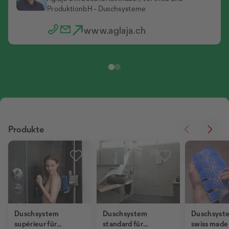
Aglaja GmbH - Duschsysteme
ProduktionbH - Duschsysteme
Geschäftsführerin, Vertrieb und Marketing
www.aglaja.ch
www.aglaja.ch
Produkte
Duschsystem
Duschsystem
Duschsyst
supérieur für
standard für
swiss made